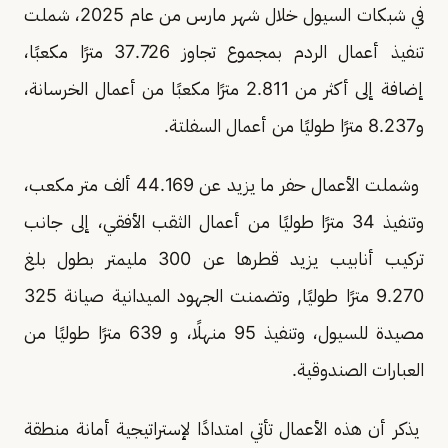
في شبكات السيول خلال شهر مارس من عام 2025، شملت
تنفيذ أعمال الردم بمجموع تجاوز 37.726 مترًا مكعبًا،
إضافة إلى أكثر من 2.811 مترًا مكعبًا من أعمال الخرسانة،
و8.237 مترًا طوليًا من أعمال السفلتة.
وشملت الأعمال حفر ما يزيد عن 44.169 ألف متر مكعب،
وتنفيذ 34 مترًا طوليًا من أعمال الثقب الأفقي، إلى جانب
تركيب أنابيب يزيد قطرها عن 300 مليمتر بطول بلغ
9.270 مترًا طوليًا, وتضمنت الجهود الميدانية صيانة 325
مصيدة للسيول، وتنفيذ 95 منهلًا، و 639 مترًا طوليًا من
العبارات الصندوقية.
يذكر أن هذه الأعمال تأتي امتدادًا لإستراتيجية أمانة منطقة