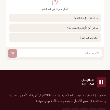
اسأل ما تريد عن هذا الخبر
ما الفكرة الرئيسية للخبر؟
ما هي أبرز الأرقام والإحصاءات؟
كيف يؤثر هذا علي؟
صحيفة إلكترونية سعودية تم تأسيسها عام 2007م تهتم بنشر الأخبار المحلية
والمنافسة في سبق الأخبار بمهنية ومصداقية وموضوعية