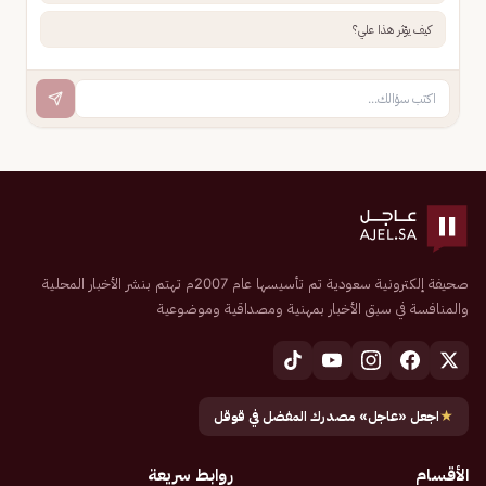
كيف يؤثر هذا علي؟
صحيفة إلكترونية سعودية تم تأسيسها عام 2007م تهتم بنشر الأخبار المحلية
والمنافسة في سبق الأخبار بمهنية ومصداقية وموضوعية
★
اجعل «عاجل» مصدرك المفضل في قوقل
الأقسام
روابط سريعة