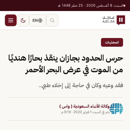
السبت، 8 أغسطس 2026 · 25 صفر 1448 هـ
EN
المحليات
حرس الحدود بجازان ينقذ بحارًا هنديًا
من الموت في عرض البحر الأحمر
فقد وعيه وكان في حاجة إلى إخلاء طبي..
وكالة الأنباء السعودية ( واس )
نُشر في
السبت 1 فبراير 2020
·
9:19 م