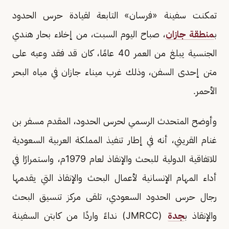
تمكنت سفينة «فرسان» التابعة لقيادة حرس الحدود
ب
منطقة جازان
، صباح اليوم السبت، من إخلاء بحار هندي
الجنسية يبلغ من العمر 40 عامًا، كان قد فقد وعيه على
متن إحدى السفن، وذلك غرب ميناء جازان في مياه البحر
الأحمر.
وأوضح المتحدث الرسمي لحرس الحدود، المقدم مسفر بن
غنام القريني، أنه في إطار تنفيذ المملكة العربية السعودية
للاتفاقية الدولية للبحث والإنقاذ لعام 1979م، واستمرارًا في
أداء المهام الإنسانية لأعمال البحث والإنقاذ التي يقدمها
رجال حرس الحدود السعودي، تلقى مركز تنسيق البحث
والإنقاذ ب
جدة
(JMRCC) نداءً واردًا من كابتن السفينة