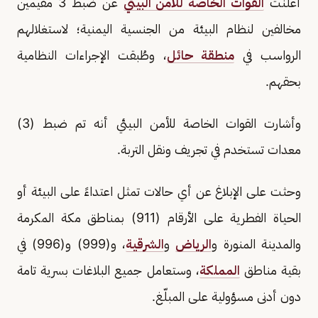
أعلنت
القوات الخاصة للأمن البيئي
عن ضبط 3 مقيمين
مخالفين لنظام البيئة من الجنسية اليمنية؛ لاستغلالهم
الرواسب في
منطقة حائل
، وطُبقت الإجراءات النظامية
بحقهم.
وأشارت القوات الخاصة للأمن البيئي أنه تم ضبط (3)
معدات تستخدم في تجريف ونقل التربة.
وحثت على الإبلاغ عن أي حالات تمثل اعتداءً على البيئة أو
الحياة الفطرية على الأرقام (911) بمناطق مكة المكرمة
والمدينة المنورة و
الرياض
و
الشرقية
، و(999) و(996) في
بقية مناطق
المملكة
، وستعامل جميع البلاغات بسرية تامة
دون أدنى مسؤولية على المبلّغ.