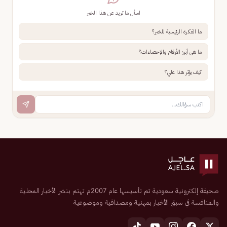
اسأل ما تريد عن هذا الخبر
ما الفكرة الرئيسية للخبر؟
ما هي أبرز الأرقام والإحصاءات؟
كيف يؤثر هذا علي؟
صحيفة إلكترونية سعودية تم تأسيسها عام 2007م تهتم بنشر الأخبار المحلية
والمنافسة في سبق الأخبار بمهنية ومصداقية وموضوعية