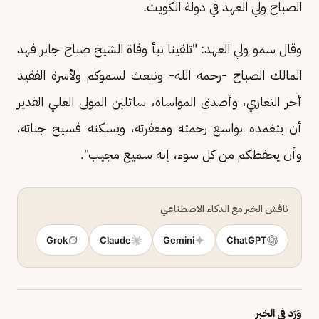
الصباح ولي العهد في دولة الكويت.
وقال سمو ولي العهد: "تلقينا نبأ وفاة الشيخ صباح جابر فهد
المالك الصباح -رحمه الله- ونبعث لسموكم ولأسرة الفقيد
أحر التعازي، وأصدق المواساة، سائلين المولى العلي القدير
أن يتغمده بواسع رحمته ومغفرته، ويسكنه فسيح جناته،
وأن يحفظكم من كل سوء، إنه سميع مجيب".
ناقش الخبر مع الذكاء الاصطناعي
Grok
Claude
Gemini
ChatGPT
وَرَد في الخبر