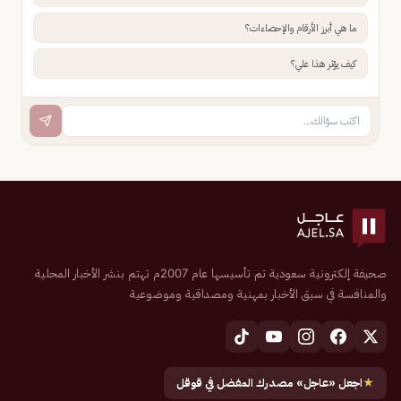
ما هي أبرز الأرقام والإحصاءات؟
كيف يؤثر هذا علي؟
صحيفة إلكترونية سعودية تم تأسيسها عام 2007م تهتم بنشر الأخبار المحلية
والمنافسة في سبق الأخبار بمهنية ومصداقية وموضوعية
★
اجعل «عاجل» مصدرك المفضل في قوقل