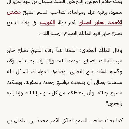
بعث خادم الحرمين الشريفين الملك سلمان بن عبدالعزيز آل
سعود، برقية عزاء ومواساة، لصاحب السمو الشيخ
مشعل
الأحمد الجابر الصباح
أمير دولة
الكويت
، في وفاة الشيخ
صباح جابر فهد المالك الصباح -رحمه الله-.
وقال الملك المفدى: "علمنا بنبأ وفاة الشيخ صباح جابر
فهد المالك الصباح -رحمه الله- وإننا إذ نبعث لسموكم
ولأسرة الفقيد بالغ التعازي، وصادق المواساة، لنسأل الله
سبحانه وتعالى أن يتغمده بواسع رحمته ومغفرته، ويسكنه
فسيح جناته، وأن يحفظكم من كل سوء، إنا لله وإنا إليه
راجعون".
كما بعث صاحب السمو الملكي الأمير محمد بن سلمان بن