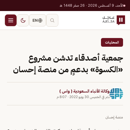
الأحد، 9 أغسطس 2026 · 26 صفر 1448 هـ
EN
المحليات
جمعية أصدقاء تدشن مشروع
«الكسوة» بدعمٍ من منصة إحسان
وكالة الأنباء السعودية ( واس )
نُشر في
الخميس 30 يونيو 2022
·
8:07 م
منصة إحسان