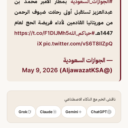
#الجوازات_السعودية
بمطار الأمير محمد بن
عبدالعزيز تستقبل أولى رحلات ضيوف الرحمن
من موريتانيا القادمين لأداء فريضة الحج لعام
1447هـ.
#حياكم_الله
https://t.co/F1DlJMh5
iX
pic.twitter.com/vS6T8lIZpQ
— الجوازات السعودية
May 9, 2026
(@AljawazatKSA)
ناقش الخبر مع الذكاء الاصطناعي
Grok
Claude
Gemini
ChatGPT