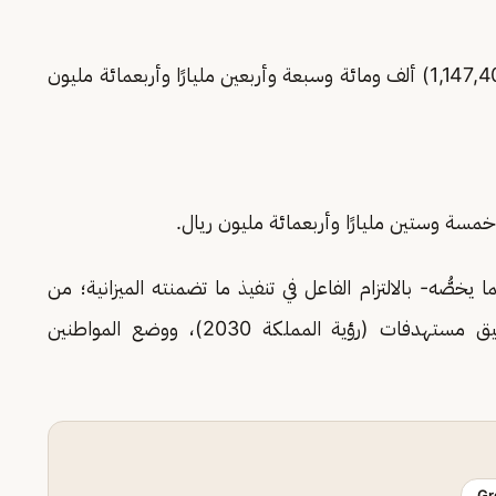
- تُقدّر الإيرادات العامة للدولة بمبلغ (1,147,400,000,000) ألف ومائة وسبعة وأربعين مليارًا وأربعمائة مليون
 يخصُّه- بالالتزام الفاعل في تنفيذ ما تضمنته الميزانية؛ من
برامج ومشاريع تنموية واجتماعية تسهم في تحقيق مستهدفات (رؤية المملكة 2030)، ووضع المواطنين
Gr