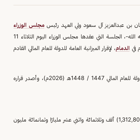
ن بن عبدالعزيز آل سعود ولي العهد رئيس
مجلس الوزراء
رئيس مجلس الشؤون الاقتصادية والتنمية -حفظه الله-، الجلسة التي عقدها مجلس الوزراء اليوم الثلاثاء 11
الدمام
، لإقرار الميزانية العامة للدولة للعام المالي القادم
واستعرض مجلس الوزراء بنود الميزانية العامة للدولة للعام المالي 1447 / 1448هـ (2026م)، وأصدر قراره
ـ تُعتمد النفقات العامة للدولة بمبلغ (1,312,800,000,000) ألف وثلاثمائة واثني عشر مليارًا وثمانمائة مليون