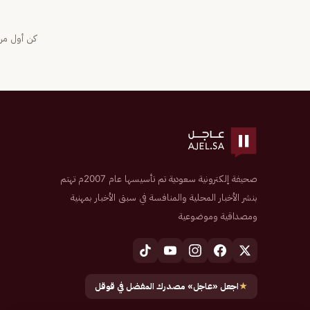
كن أول من 
صحيفة إلكترونية سعودية تم تأسيسها عام 2007م تهتم
بنشر الأخبار المحلية والمنافسة في سبق الأخبار بمهنية
ومصداقية وموضوعية
★
اجعل «عاجل» مصدرك المفضل في قوقل