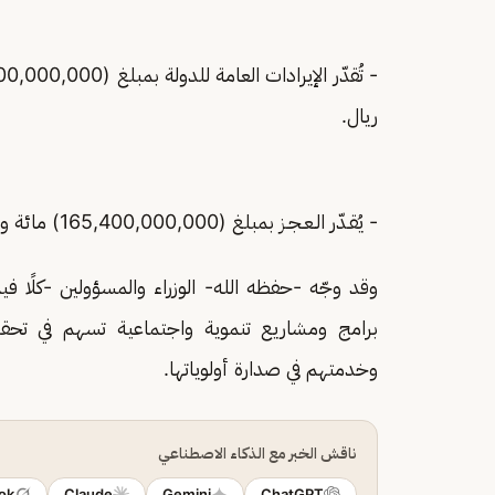
ريال.
- يُقـدّر الـعـجـز بمبلغ (165,400,000,000) مائة وخمسة وستين مليارًا وأربعمائة مليون ريال.
وقد وجّه -حفظه الله- الوزراء والمسؤولين -كلًا فيما
وخدمتهم في صدارة أولوياتها.
ناقش الخبر مع الذكاء الاصطناعي
ok
Claude
Gemini
ChatGPT