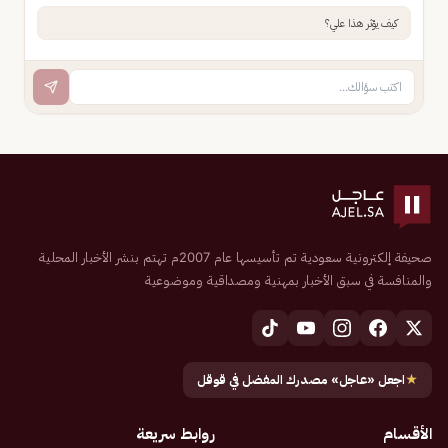
كيف يؤثر هذا علي؟
صحيفة إلكترونية سعودية تم تأسيسها عام 2007م تهتم بنشر الأخبار المحلية
والمنافسة في سبق الأخبار بمهنية ومصداقية وموضوعية
★
اجعل «عاجل» مصدرك المفضل في قوقل
الأقسام
روابط سريعة