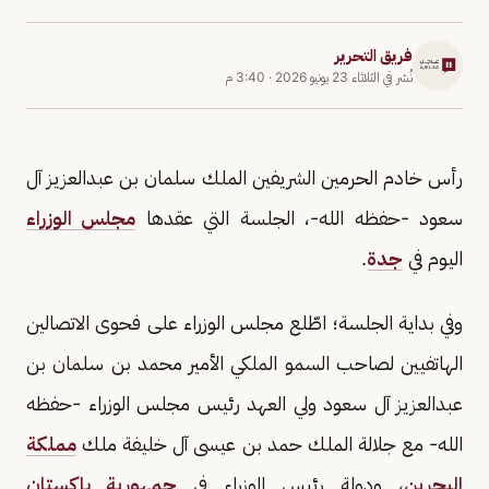
فريق التحرير
نُشر في
الثلاثاء 23 يونيو 2026
·
3:40 م
رأس خادم الحرمين الشريفين الملك سلمان بن عبدالعزيز آل
سعود -حفظه الله-، الجلسة التي عقدها
مجلس الوزراء
اليوم في
جدة
.
وفي بداية الجلسة؛ اطّلع مجلس الوزراء على فحوى الاتصالين
الهاتفيين لصاحب السمو الملكي الأمير محمد بن سلمان بن
عبدالعزيز آل سعود ولي العهد رئيس مجلس الوزراء -حفظه
الله- مع جلالة الملك حمد بن عيسى آل خليفة ملك
مملكة
البحرين
، ودولة رئيس الوزراء في
جمهورية باكستان