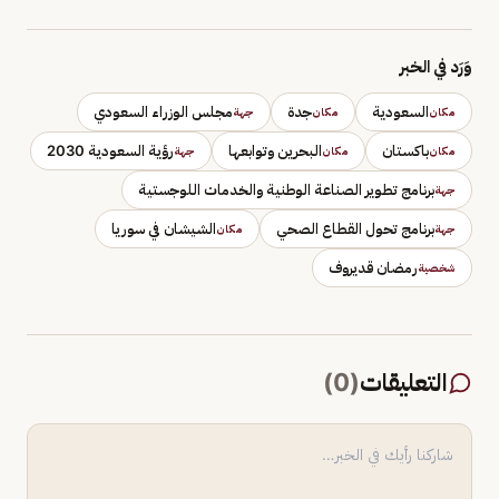
وَرَد في الخبر
السعودية
جدة
مجلس الوزراء السعودي
مكان
مكان
جهة
باكستان
البحرين وتوابعها
رؤية السعودية 2030
مكان
مكان
جهة
برنامج تطوير الصناعة الوطنية والخدمات اللوجستية
جهة
برنامج تحول القطاع الصحي
الشيشان في سوريا
جهة
مكان
رمضان قديروف
شخصية
التعليقات
(
0
)