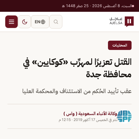
السبت، 8 أغسطس 2026 · 25 صفر 1448 هـ
EN
المحليات
القتل تعزيرًا لمهرِّب «كوكايين» في
محافظة جدة
عقب تأييد الحُكم من الاستئناف والمحكمة العليا
وكالة الأنباء السعودية ( واس )
نُشر في
الخميس 17 أكتوبر 2019
·
12:15 م