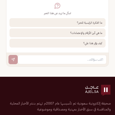
اسأل ما تريد عن هذا الخبر
ما الفكرة الرئيسية للخبر؟
ما هي أبرز الأرقام والإحصاءات؟
كيف يؤثر هذا علي؟
صحيفة إلكترونية سعودية تم تأسيسها عام 2007م تهتم بنشر الأخبار المحلية
والمنافسة في سبق الأخبار بمهنية ومصداقية وموضوعية