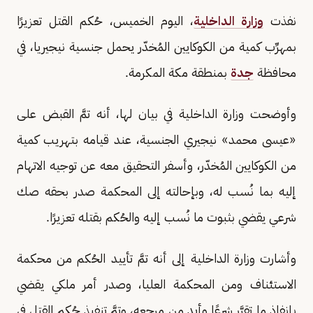
نفذت
وزارة الداخلية
، اليوم الخميس، حُكم القتل تعزيرًا
بمهرِّب كمية من الكوكايين المُخدّر يحمل جنسية نيجيريا، في
محافظة
جدة
بمنطقة مكة المكرمة.
وأوضحت وزارة الداخلية في بيان لها، أنه تمَّ القبض على
«عيسى محمد» نيجيري الجنسية، عند قيامه بتهريب كمية
من الكوكايين المُخدّر، وأسفر التحقيق معه عن توجيه الاتهام
إليه بما نُسب له، وبإحالته إلى المحكمة صدر بحقه صك
شرعي يقضي بثبوت ما نُسب إليه والحُكم بقتله تعزيرًا.
وأشارت وزارة الداخلية إلى أنه تمَّ تأييد الحُكم من محكمة
الاستئناف ومن المحكمة العليا، وصدر أمر ملكي يقضي
بإنفاذ ما تقرَّر شرعًا وأيد من مرجعه، وتمَّ تنفيذ حُكم القتل في