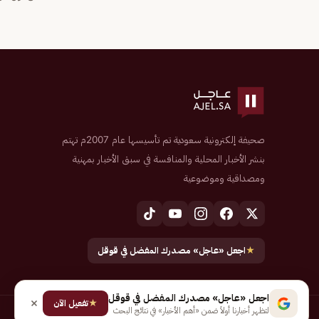
صحيفة إلكترونية سعودية تم تأسيسها عام 2007م تهتم
بنشر الأخبار المحلية والمنافسة في سبق الأخبار بمهنية
ومصداقية وموضوعية
★
اجعل «عاجل» مصدرك المفضل في قوقل
اجعل «عاجل» مصدرك المفضل في قوقل
★
تفعيل الآن
لتظهر أخبارنا أولاً ضمن «أهم الأخبار» في نتائج البحث
جميع الحقوق محفوظة لـ شركة إيجاز للنشر الإلكتروني المالكة لصحيفة عاجل