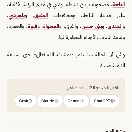
الباحة
، مصحوبة برياح نشطة، وتدنٍ في مدى الرؤية الأفقية،
على مدينة الباحة، ومحافظات
العقيق
، و
بلجرشي
،
و
المندق
، و
بني حسن
، والقرى، و
المخواة
، و
قلوة
، والحجرة،
وغامد الزناد، والأجزاء المجاورة لها.
وبيَّن أن الحالة ستستمر -بمشيئة الله تعالى- حتى الساعة
الثامنة مساءً.
ناقش الخبر مع الذكاء الاصطناعي
Grok
Claude
Gemini
ChatGPT
وَرَد في الخبر