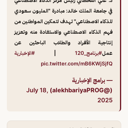
د. علي القحطاني رئيس مركز الذكاء الاصطناعي
في جامعة الملك خالد: مبادرة "المليون سعودي
للذكاء الاصطناعي" تهدف لتمكين المواطنين من
فهم الذكاء الاصطناعي والاستفادة منه وتعزيز
إنتاجية الأفراد والطلاب الباحثين عن
عمل
#برنامج_120
|
#الإخبارية
pic.twitter.com/mB6KWjSjfQ
— برامج الإخبارية
July 18,
(@alekhbariyaPROG)
2025