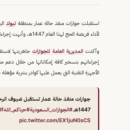
استقبلت جوازات منفذ حالة عمار بمنطقة
تبوك
الي
لأداء فريضة الحج لهذا العام 1447هـ، وأنهت إجراءات دخولهم بيسر وسهولة.
وأكدت
المديرية العامة للجوازات
جاهزيتها لاستقب
إجراءاتهم بتسخير كافة إمكاناتها من خلال دعم منصا
الأجهزة التقنية التي يعمل عليها كوادر بشرية مؤهل
جوازات منفذ حالة عمار تستقبل ضيوف الرحمن
1447هـ.
#الجوازات_السعودية
#حياكم_الله
Uf
pic.twitter.com/EX1juN0sCS