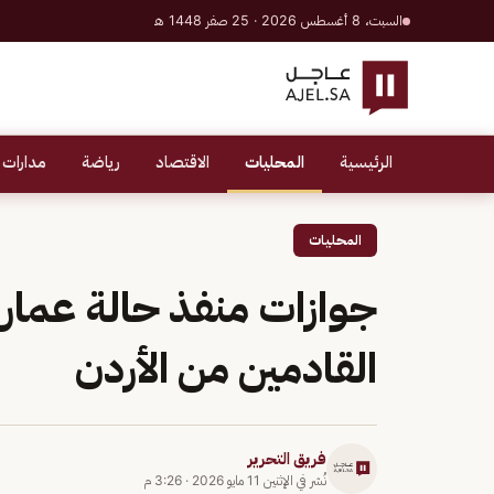
السبت، 8 أغسطس 2026 · 25 صفر 1448 هـ
الرئيسية
المحليات
الاقتصاد
رياضة
مدارات 
المحليات
جوازات منفذ حالة عما
القادمين من الأردن
فريق التحرير
نُشر في
الإثنين 11 مايو 2026
·
3:26 م