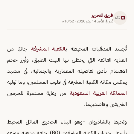
فريق التحرير
نُشر في
الأحد 14 يونيو 2026
·
10:52 م
تُجسد المذهّبات المحيطة ب
الكعبة المشرفة
جانبًا من
العناية الفائقة التي يحظى بها البيت العتيق، وتُبرز حجم
الاهتمام بأدق تفاصيله المعمارية والجمالية، في مشهد
يعكس مكانة الكعبة المشرفة في قلوب المسلمين، وما توليه
المملكة العربية السعودية
من رعاية مستمرة للحرمين
الشريفين وقاصديهما.
وتحيط بالشاذروان -وهو البناء الحجري المائل المحيط
بأسفل جدران الكعبة المشرفة- (60) حلقة مذهبة موزعة