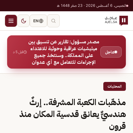
الخميس، 6 أغسطس 2026 · 23 صفر 1448 هـ
EN
مصدر مسؤول: تقارير عن تنسيق بين
ميليشيات عراقية وحوثية للاعتداء
عاجل
قبل 5 د
على المملكة.. وسنتخذ جميع
الإجراءات للتعامل مع أي عدوان
المحليات
مذهّبات الكعبة المشرفة.. إرثٌ
هندسيٌّ يعانق قدسية المكان منذ
قرون