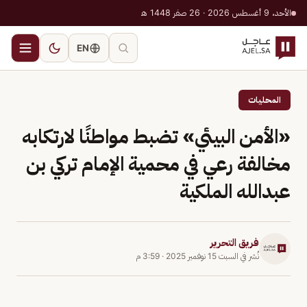
الأحد، 9 أغسطس 2026 · 26 صفر 1448 هـ
EN
المحليات
«الأمن البيئي» تضبط مواطنًا لارتكابه
مخالفة رعي في محمية الإمام تركي بن
عبدالله الملكية
فريق التحرير
نُشر في
السبت 15 نوفمبر 2025
·
3:59 م