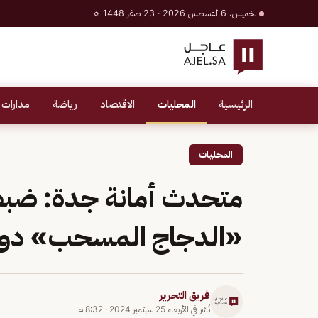
الخميس، 6 أغسطس 2026 · 23 صفر 1448 هـ
الرئيسية
المحليات
الاقتصاد
رياضة
مدارات 
المحليات
متحدث أمانة جدة: ضب
«الدجاج المسحب» دون
فريق التحرير
نُشر في
الأربعاء 25 سبتمبر 2024
·
8:32 م