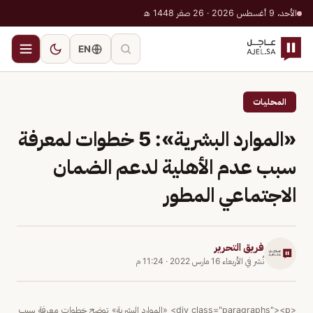
الأحد، 9 أغسطس 2026 · 26 صفر 1448 هـ
EN
المحليات
«الموارد البشرية»: 5 خطوات لمعرفة
سبب عدم الأهلية لدعم الضمان
الاجتماعي المطور
فريق التحرير
نُشر في
الأربعاء 16 مارس 2022
·
11:24 م
<div class="paragraphs"><p> «الموارد البشرية» توضح خطوات معرفة سبب