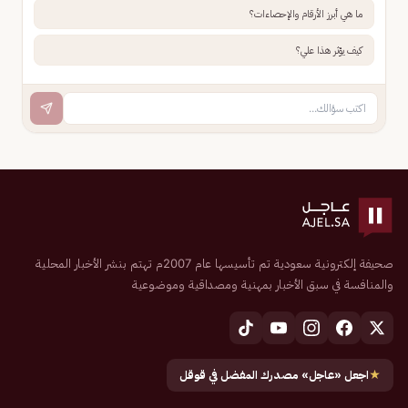
ما هي أبرز الأرقام والإحصاءات؟
كيف يؤثر هذا علي؟
صحيفة إلكترونية سعودية تم تأسيسها عام 2007م تهتم بنشر الأخبار المحلية
والمنافسة في سبق الأخبار بمهنية ومصداقية وموضوعية
★
اجعل «عاجل» مصدرك المفضل في قوقل