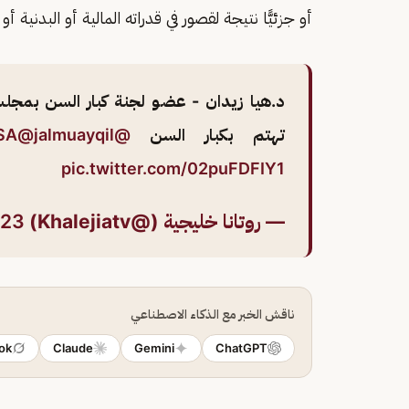
أو جزئيًّا نتيجة لقصور في قدراته المالية أو البدنية أو
د.هيا زيدان - عضو لجنة كبار السن بمج
تهتم بكبار السن
@FAC_SA
@jalmuayqil
pic.twitter.com/02puFDFIY1
— روتانا خليجية (@Khalejiatv)
023
ناقش الخبر مع الذكاء الاصطناعي
ok
Claude
Gemini
ChatGPT