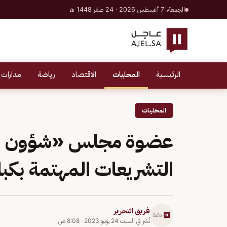
الجمعة، 7 أغسطس 2026 · 24 صفر 1448 هـ
الرئيسية
المحليات
الاقتصاد
رياضة
مدارات 
المحليات
عضوة مجلس «شؤون ال
التشريعات المهتمة بكبا
فريق التحرير
نُشر في
السبت 24 يونيو 2023
·
8:08 ص