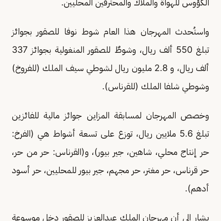
الكؤوس للهواة والملاك والمحترفين المحليين.
واستُحدث المهرجان هذا العام شوط نوفا للصقور بجوائز
تبلغ 550 ألف ريال، وشوطٌ للصقور المنغولية بجوائز 337
ألف ريال، و 2.8 مليون ريال لشوطي سيف الملك (للفروخ)
وشوطي شلفا الملك (للقرناس).
وخصص المهرجان لمسابقة المزاين جوائز مالية للفائزين
تبلغ 5.6 ملايين ريال، توزع على تسعة أشواط هي (الفرخ:
حر إنتاج محلي، شاهين، جير بيور)، و(القرناس: حر من حر،
حر قرناس، حر مغتر، حر مجهم، جير بيور للمحليين، حر أسود
أدهم).
يشار إلى أن مهرجان الملك عبدالعزيز للصقور دخل موسوعة