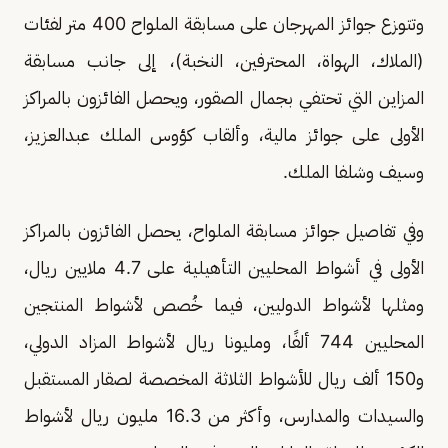
وتتوزع جوائز المهرجان على مسابقة الملواح 400 متر لفئات
(الملاك، الهواة، المحترفين، النخبة)، إلى جانب مسابقة
المزاين التي تحتفي بجمال الصقور، ويحصل الفائزون بالمراكز
الأولى على جوائز مالية، وألقاب كؤوس الملك عبدالعزيز،
وسيف وشلفا الملك.
وفي تفاصيل جوائز مسابقة الملواح، يحصل الفائزون بالمراكز
الأولى في أشواط المحليين التأهيلية على 4.7 ملايين ريال،
ومثلها لأشواط الدوليين، فيما خُصص لأشواط المنتجين
المحليين 744 ألفًا، ومليونا ريال لأشواط المزاد الدولي،
و150 ألف ريال للأشواط الثلاثة المخصصة لصقار المستقبل
والسيدات والمدارس، وأكثر من 16.3 مليون ريال لأشواط