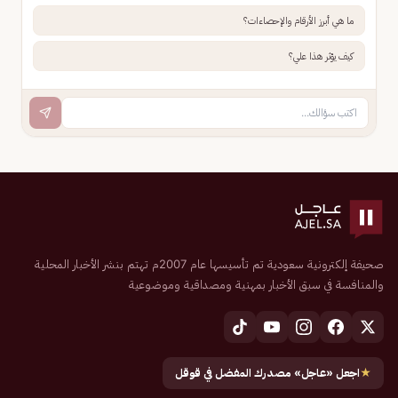
ما هي أبرز الأرقام والإحصاءات؟
كيف يؤثر هذا علي؟
صحيفة إلكترونية سعودية تم تأسيسها عام 2007م تهتم بنشر الأخبار المحلية
والمنافسة في سبق الأخبار بمهنية ومصداقية وموضوعية
★
اجعل «عاجل» مصدرك المفضل في قوقل