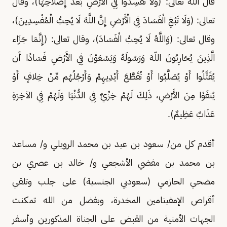
قال الله تعالى: (وَلَا تُفْسِدُوا فِي الْأَرْضِ بَعْدَ إِصْلاحِهَا)، وقال
تعالى: (وَلَا تَبْغِ الْفَسَادَ فِي الْأَرْضِ إِنَّ اللَّهَ لَا يُحِبُّ الْمُفْسِدِينَ)،
وقال تعالى: (وَاللَّهُ لَا يُحِبُّ الْفَسَادَ)، وقال تعالى: (إِنَّمَا جَزَاء
الَّذِينَ يُحَارِبُونَ اللّهَ وَرَسُولَهُ وَيَسْعَوْنَ فِي الأَرْضِ فَسَادًا أَن
يُقَتَّلُوا أَوْ يُصَلَّبُوا أَوْ تُقَطَّعَ أَيْدِيهِمْ وَأَرْجُلُهُم مِّنْ خِلافٍ أَوْ
يُنفَوْا مِنَ الأَرْضِ، ذَلِكَ لَهُمْ خِزْيٌ فِي الدُّنْيَا وَلَهُمْ فِي الآخِرَةِ
عَذَابٌ عَظِيمٌ).
أقدم كل من/ سعود بن عيد بن محمد الرويلي و/ مساعد
بن محمد بن مفضي الأشجعي و/ خالد بن عصري بن
مضحي الحازمي (سعوديي الجنسية) على جلب وتلقي
أقراص الإمفيتامين المخدرة، وبفضل من الله تمكنت
الجهات الأمنية من القبض على الجناة المذكورين وأسفر