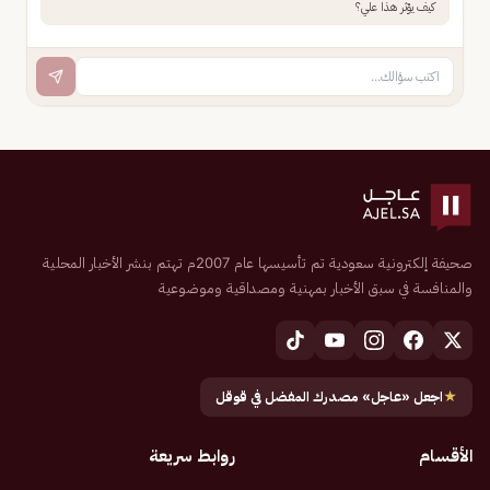
كيف يؤثر هذا علي؟
صحيفة إلكترونية سعودية تم تأسيسها عام 2007م تهتم بنشر الأخبار المحلية
والمنافسة في سبق الأخبار بمهنية ومصداقية وموضوعية
★
اجعل «عاجل» مصدرك المفضل في قوقل
الأقسام
روابط سريعة