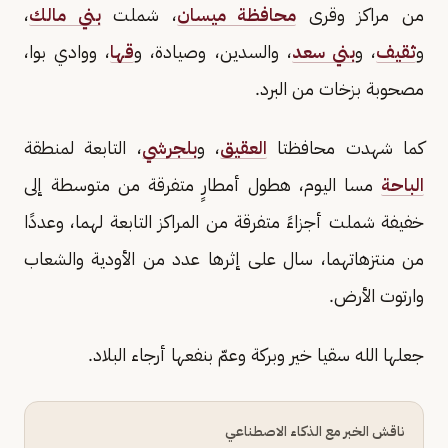
من مراكز وقرى
محافظة ميسان
، شملت
بني مالك
،
و
ثقيف
، و
بني سعد
، والسدين، وصيادة، و
قها
، ووادي بوا،
مصحوبة بزخات من البرد.
كما شهدت محافظتا
العقيق
، و
بلجرشي
، التابعة لمنطقة
الباحة
مسا اليوم، هطول أمطارٍ متفرقة من متوسطة إلى
خفيفة شملت أجزاءً متفرقة من المراكز التابعة لهما، وعددًا
من منتزهاتهما، سال على إثرها عدد من الأودية والشعاب
وارتوت الأرض.
جعلها الله سقيا خير وبركة وعمّ بنفعها أرجاء البلاد.
ناقش الخبر مع الذكاء الاصطناعي