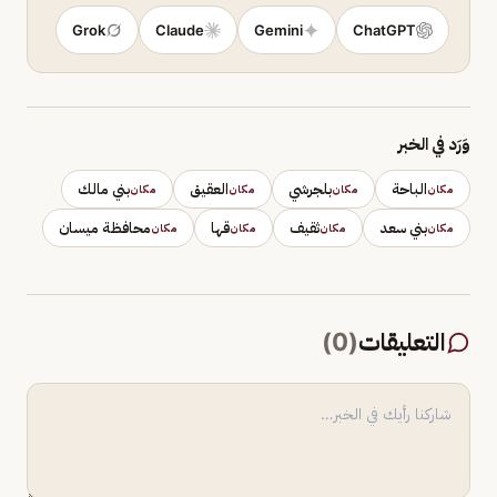
Grok
Claude
Gemini
ChatGPT
وَرَد في الخبر
الباحة
بلجرشي
العقيق
بني مالك
مكان
مكان
مكان
مكان
بني سعد
ثقيف
قها
محافظة ميسان
مكان
مكان
مكان
مكان
التعليقات
(
0
)