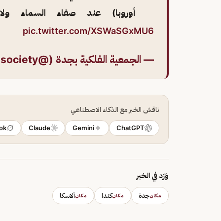
أوروبا) عند صفاء السماء ولا
pic.twitter.com/XSWaSGxMU6
— الجمعية الفلكية بجدة (@JASsociety)
ناقش الخبر مع الذكاء الاصطناعي
ok
Claude
Gemini
ChatGPT
وَرَد في الخبر
جدة
كندا
ألاسكا
مكان
مكان
مكان