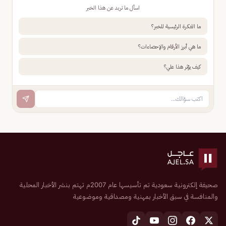
اسأل ما تريد عن هذا الخبر
ما الفكرة الرئيسية للخبر؟
ما هي أبرز الأرقام والإحصاءات؟
كيف يؤثر هذا علي؟
صحيفة إلكترونية سعودية تم تأسيسها عام 2007م تهتم بنشر الأخبار المحلية
والمنافسة في سبق الأخبار بمهنية ومصداقية وموضوعية