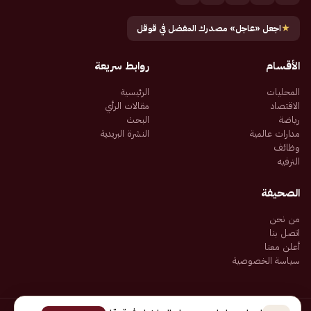
★
اجعل «عاجل» مصدرك المفضل في قوقل
الأقسام
روابط سريعة
المحليات
الرئيسية
الاقتصاد
مقالات الرأي
رياضة
البحث
مدارات عالمية
النشرة البريدية
وظائف
الترفيه
الصحيفة
من نحن
اتصل بنا
أعلن معنا
سياسة الخصوصية