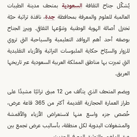
يُشكّل جناح الثقافة
السعودية
بمتحف مدينة الطيبات
العالمية للعلوم والمعرفة بمحافظة
جدة
، نافذة تراثية حيّة
تختزل أصالة الهوية الوطنية وتنوّعها الثقافي. ويبرز الجناح
بوصفه أحد أهم الروافد التعليمية والسياحية التي تروي
للزوار والسيّاح حكاية الملبوسات التراثية والأزياء التقليدية
التي تميزت بها مناطق المملكة العربية السعودية عبر تاريخها
العريق.
ويضم المتحف الذي يتألف من 12 مبنى تراثيًا مشيدًا على
طراز العمارة الحجازية القديمة أكثر من 365 قاعة عرض،
خُصص جزء واسع منها لاستعراض الأزياء والأقمشة
والمشغولات اليدوية لكل منطقة، بأساليب عرض تجمع بين
عبق الماضي والتوثيق المعرفي الحديث.