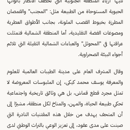
تليها أزياء المنطقة الجنوبية التي تخطف الأنظار بألوانها
الحيوية المستوحاة من الطبيعة مثل: "المجنب" والقمصان
المطرزة بخيوط القصب الملونة، بجانب الأطواق العطرية
ومصوغات الفضة التقليدية، أما المنطقة الشمالية فتمثلت
عراقتها في "المحوثل" والعباءات الشمالية الثقيلة التي تلائم
أجواء البيئة الصحراوية.
وقال المشرف العام على مدينة الطيبات العالمية للعلوم
والمعرفة يوسف محمد كيكى، إن الملبوسات المعروضة لا
تمثل مجرد قطع قماش، بل هي وثائق تاريخية واجتماعية
تحكي طبيعة الحياة، والمهن، والمناخ لكل منطقة، مشيرًا إلى
أن المتحف يهدف من خلال هذه المقتنيات النادرة التي
صينت على مدى عقود، إلى تعزيز الوعي بالتراث الوطني لدى