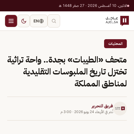
الاثنين، 10 أغسطس 2026 · 27 صفر 1448 هـ
EN
المحليات
متحف «الطيبات» بجدة.. واحة تراثية
تختزل تاريخ الملبوسات التقليدية
لمناطق المملكة
فريق التحرير
نُشر في
الأربعاء 24 يونيو 2026
·
3:00 م