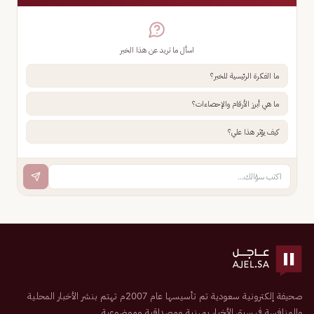
اسأل ما تريد عن هذا الخبر
ما الفكرة الرئيسية للخبر؟
ما هي أبرز الأرقام والإحصاءات؟
كيف يؤثر هذا علي؟
صحيفة إلكترونية سعودية تم تأسيسها عام 2007م تهتم بنشر الأخبار المحلية
والمنافسة في سبق الأخبار بمهنية ومصداقية وموضوعية