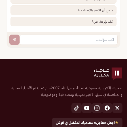
ما هي أبرز الأرقام والإحصاءات؟
كيف يؤثر هذا علي؟
صحيفة إلكترونية سعودية تم تأسيسها عام 2007م تهتم بنشر الأخبار المحلية
والمنافسة في سبق الأخبار بمهنية ومصداقية وموضوعية
★
اجعل «عاجل» مصدرك المفضل في قوقل