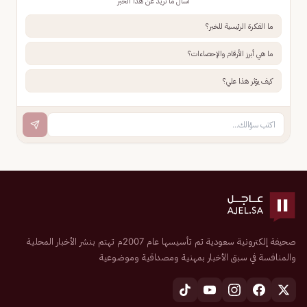
اسأل ما تريد عن هذا الخبر
ما الفكرة الرئيسية للخبر؟
ما هي أبرز الأرقام والإحصاءات؟
كيف يؤثر هذا علي؟
صحيفة إلكترونية سعودية تم تأسيسها عام 2007م تهتم بنشر الأخبار المحلية
والمنافسة في سبق الأخبار بمهنية ومصداقية وموضوعية