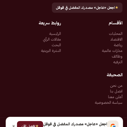
★
اجعل «عاجل» مصدرك المفضل في قوقل
الأقسام
روابط سريعة
المحليات
الرئيسية
الاقتصاد
مقالات الرأي
رياضة
البحث
مدارات عالمية
النشرة البريدية
وظائف
الترفيه
الصحيفة
من نحن
اتصل بنا
أعلن معنا
سياسة الخصوصية
اجعل «عاجل» مصدرك المفضل في قوقل
★
جميع الحقوق محفوظة لـ شركة إيجاز للنشر الإلكتروني المالكة لصحيفة عاجل
تفعيل الآن