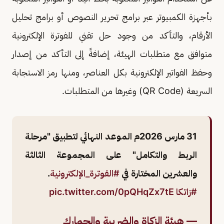
بأجهزة الكمبيوتر عبر برامج تحرير النصوص أو برامج تحليل
الأرقام، والتأكد من وجود حل تقني للفوترة الإلكترونية
متوافق مع متطلبات الهيئة، إضافةً إلى التأكد من إصدار
وحفظ الفواتير الإلكترونية بكل العناصر، ومنها رمز الاستجابة
السريعة (QR Code) وغيرها من المتطلبات.
31 مارس 2026م الموعد النهائي لتطبيق "مرحلة
الربط والتكامل" على المجموعة الثالثة
والعشرين المختارة في
#الفوترة_الإلكترونية
.
#زاتكا
pic.twitter.com/0pQHqZx7tE
— هيئة الزكاة والضريبة والجمارك