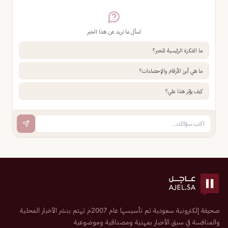
اسأل ما تريد عن هذا الخبر
ما الفكرة الرئيسية للخبر؟
ما هي أبرز الأرقام والإحصاءات؟
كيف يؤثر هذا علي؟
صحيفة إلكترونية سعودية تم تأسيسها عام 2007م تهتم بنشر الأخبار المحلية
والمنافسة في سبق الأخبار بمهنية ومصداقية وموضوعية