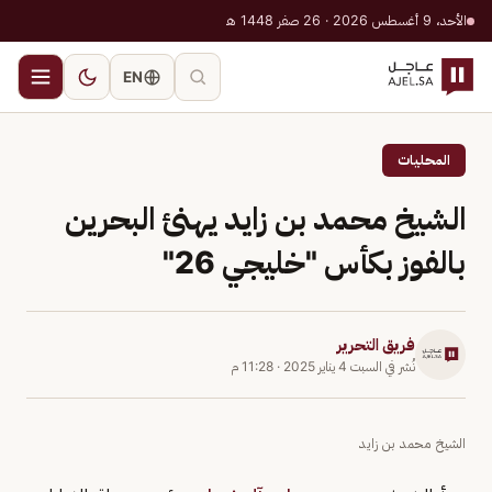
الأحد، 9 أغسطس 2026 · 26 صفر 1448 هـ
EN
المحليات
الشيخ محمد بن زايد يهنئ البحرين
بالفوز بكأس "خليجي 26"
فريق التحرير
نُشر في
السبت 4 يناير 2025
·
11:28 م
الشيخ محمد بن زايد