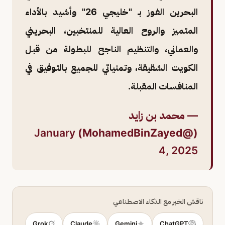
البحرين الفوز بـ "خليجي 26" وأشيد بالأداء
المتميز والروح العالية للمنتخبين، البحريني
والعماني، والتنظيم الناجح للبطولة من قبل
الكويت الشقيقة، وتمنياتي للجميع بالتوفيق في
المنافسات المقبلة.
— محمد بن زايد
January
(@MohamedBinZayed)
4, 2025
ناقش الخبر مع الذكاء الاصطناعي
Grok
Claude
Gemini
ChatGPT