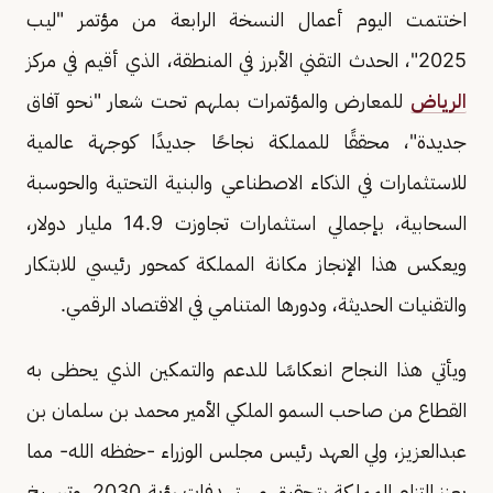
اختتمت اليوم أعمال النسخة الرابعة من مؤتمر "ليب
2025"، الحدث التقني الأبرز في المنطقة، الذي أقيم في مركز
الرياض
للمعارض والمؤتمرات بملهم تحت شعار "نحو آفاق
جديدة"، محققًا للمملكة نجاحًا جديدًا كوجهة عالمية
للاستثمارات في الذكاء الاصطناعي والبنية التحتية والحوسبة
السحابية، بإجمالي استثمارات تجاوزت 14.9 مليار دولار،
ويعكس هذا الإنجاز مكانة المملكة كمحور رئيسي للابتكار
والتقنيات الحديثة، ودورها المتنامي في الاقتصاد الرقمي.
ويأتي هذا النجاح انعكاسًا للدعم والتمكين الذي يحظى به
القطاع من صاحب السمو الملكي الأمير محمد بن سلمان بن
عبدالعزيز، ولي العهد رئيس مجلس الوزراء -حفظه الله- مما
يعزز التزام المملكة بتحقيق مستهدفات رؤية 2030، وترسيخ