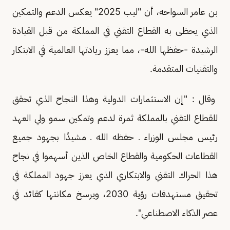
بن عامر السواحه، أن "ليب 2025" يعكس الدعم والتمكين
الذي يحظى به القطاع التقني في المملكة من قبل القيادة
الرشيدة -حفظها الله-، مما يعزز ريادتها العالمية في الابتكار
والتقنيات المتقدمة.
وقال : "إن الاستثمارات الدولية وهذا النجاح الذي تحقق
للقطاع التقني بالمملكة ثمرة لدعم وتمكين سمو ولي العهد
رئيس مجلس الوزراء ـ حفظه الله ـ مشيدًا بجهود جميع
القطاعات الحكومية والقطاع الخاص الذين أسهموا في نجاح
هذا الحراك التقني والابتكاري الذي يعزز جهود المملكة في
تحقيق مستهدفات رؤية 2030، ويرسخ مكانتها كقائد في
عصر الذكاء الاصطناعي".