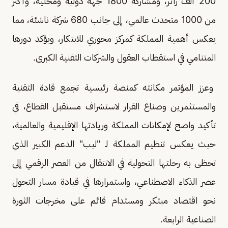
200 ألف زائر، ومشاركة 1800 جهة دولية ومحلية، وأكثر
من 1000 متحدث عالمي، إلى جانب 680 شركة ناشئة، مما
يعكس أهمية المملكة كمركز محوري للابتكار، ويؤكد دورها
المتنامي في استقطاب العقول والشركات التقنية الكبرى.
وعزز المؤتمر مكانته كمنصة رئيسية تجمع قادة التقنية
والمستثمرين وصناع القرار لاستشراف مستقبل القطاع، في
تأكيد واضح لإمكانات المملكة وريادتها الإقليمية والعالمية،
حيث يعكس تنظيم المملكة لـ "ليب" الدعم الكبير الذي
تحظى به رحلتها التحولية في الانتقال من العصر الرقمي إلى
عصر الذكاء الاصطناعي، واستمرارها في قيادة مسار التحول
نحو اقتصاد مبتكر ومستدام قائم على مخرجات الثورة
الصناعية الرابعة.