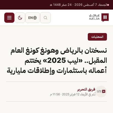
الجمعة، 7 أغسطس 2026 · 24 صفر 1448 هـ
EN
المحليات
نسختان بالرياض وهونغ كونغ العام
المقبل.. «ليب 2025» يختتم
أعماله باستثمارات وإطلاقات مليارية
فريق التحرير
نُشر في
الأربعاء 12 فبراير 2025
·
11:56 م