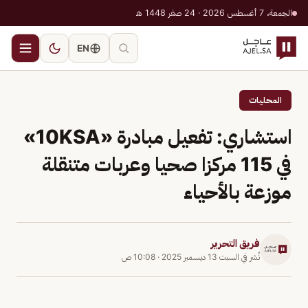
الجمعة، 7 أغسطس 2026 · 24 صفر 1448 هـ
EN
المحليات
استشاري: تفعيل مبادرة «10KSA»
في 115 مركزا صحيا وعربات متنقلة
موزعة بالأحياء
فريق التحرير
نُشر في
السبت 13 ديسمبر 2025
·
10:08 ص