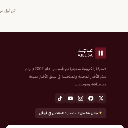
كن أول من 
صحيفة إلكترونية سعودية تم تأسيسها عام 2007م تهتم
بنشر الأخبار المحلية والمنافسة في سبق الأخبار بمهنية
ومصداقية وموضوعية
★
اجعل «عاجل» مصدرك المفضل في قوقل