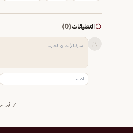
التعليقات
(
0
)
كن أول من 