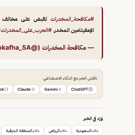
#مكافحة_المخدرات
تقبض على مخالف لنظ
الإمفيتامين المخدر.
#الحرب_على_المخدرات
#
— مكافحة المخدرات (@Mokafha_SA)
ناقش الخبر مع الذكاء الاصطناعي
ok
Claude
Gemini
ChatGPT
وَرَد في الخبر
السعودية
الرياض
المنطقة الشرقية
مكان
مكان
مكان