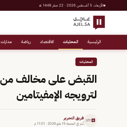
الأربعاء، 5 أغسطس 2026 · 22 صفر 1448 هـ
الرئيسية
المحليات
الاقتصاد
رياضة
مدارات 
المحليات
القبض على مخالف من الج
لترويجه الإمفيتامين
فريق التحرير
نُشر في
الجمعة 15 مايو 2026
·
11:01 م