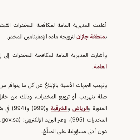
أعلنت المديرية العامة لمكافحة المخدرات القب
ب
منطقة جازان
لترويجه مادة الإمفيتامين المخدر.
وأشارت المديرية العامة لمكافحة المخدرات إلى إي
العامة
.
وتهيب الجهات الأمنية بالإبلاغ عن كل ما يتوافر
المنورة و
الرياض
و
الشرقية
و(999) و(994) في بقية مناطق
المخدرات (995)، وعبر البريد الإلكتروني: (Email:
gov.sa
دون أدنى مسؤولية على المبلّغ.