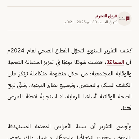
فريق التحرير
نُشر في
الجمعة 30 مايو 2025
·
9:21 م
‏‎كشف التقرير السنوي لتحوّل القطاع الصحي لعام 2024م
أن
المملكة
، قطعت شوطًا نوعيًا في تعزيز الحصانة الصحية
والوقاية المجتمعية؛ من خلال منظومة متكاملة ترتكز على
الكشف المبكر، والتحصين، وتوسيع نطاق التوعية، وتبنّي نهج
الصحة الوقائية أساسًا للرعاية، لا استجابةً لاحقةً للمرض
فقط.
وأوضح التقرير أن نسبة الأمراض المعدية المستهدفة
بالخفض حققت انخفاضًا ملحوظًا، ويشمل ذلك خفض