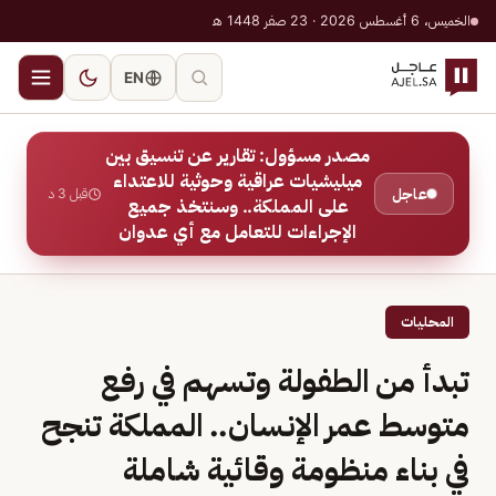
الخميس، 6 أغسطس 2026 · 23 صفر 1448 هـ
EN
مصدر مسؤول: تقارير عن تنسيق بين
ميليشيات عراقية وحوثية للاعتداء
عاجل
قبل 3 د
على المملكة.. وسنتخذ جميع
الإجراءات للتعامل مع أي عدوان
المحليات
تبدأ من الطفولة وتسهم في رفع
متوسط عمر الإنسان.. المملكة تنجح
في بناء منظومة وقائية شاملة