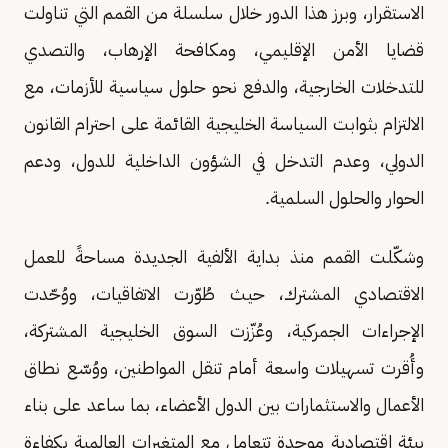
الاستقرار، وبرز هذا الدور خلال سلسلة من القمم التي تناولت
قضايا الأمن الإقليمي، ومكافحة الإرهاب، والتصدي
للتدخلات الخارجية، والدفع نحو حلول سياسية للأزمات، مع
الالتزام بثوابت السياسة الخليجية القائمة على احترام القانون
الدولي، وعدم التدخل في الشؤون الداخلية للدول، ودعم
الحوار والحلول السلمية.
وشكّلت القمم منذ بداية الألفية الجديدة مساحةً للعمل
الاقتصادي المشترك، حيث طُوّرت الاتفاقيات، ووُحّدت
الإجراءات الجمركية، وعُزّزت السوق الخليجية المشتركة،
وأُقرت تسهيلات واسعة أمام تنقل المواطنين، ووُسّع نطاق
الأعمال والاستثمارات بين الدول الأعضاء، بما ساعد على بناء
بيئة اقتصادية موحدة تتعامل مع المتغيرات العالمية بكفاءة