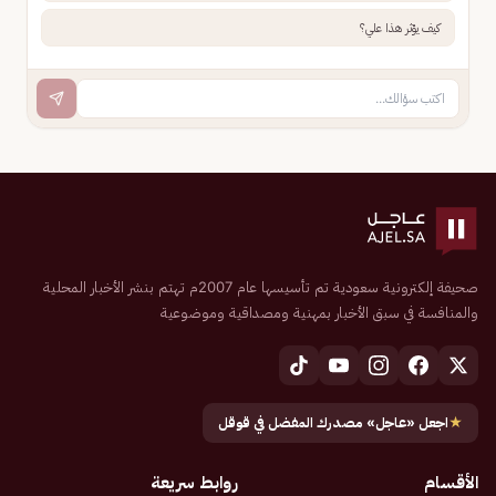
كيف يؤثر هذا علي؟
صحيفة إلكترونية سعودية تم تأسيسها عام 2007م تهتم بنشر الأخبار المحلية
والمنافسة في سبق الأخبار بمهنية ومصداقية وموضوعية
★
اجعل «عاجل» مصدرك المفضل في قوقل
الأقسام
روابط سريعة