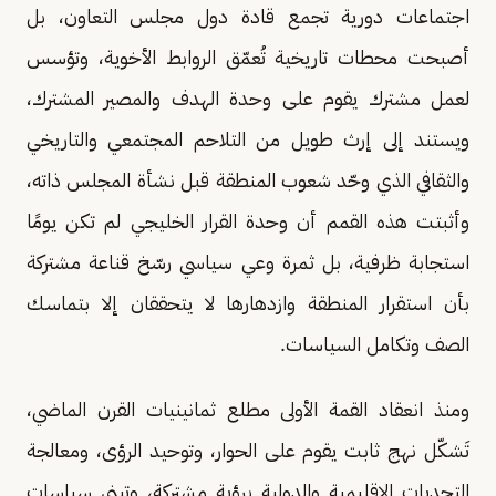
اجتماعات دورية تجمع قادة دول مجلس التعاون، بل
أصبحت محطات تاريخية تُعمّق الروابط الأخوية، وتؤسس
لعمل مشترك يقوم على وحدة الهدف والمصير المشترك،
ويستند إلى إرث طويل من التلاحم المجتمعي والتاريخي
والثقافي الذي وحّد شعوب المنطقة قبل نشأة المجلس ذاته،
وأثبتت هذه القمم أن وحدة القرار الخليجي لم تكن يومًا
استجابة ظرفية، بل ثمرة وعي سياسي رسّخ قناعة مشتركة
بأن استقرار المنطقة وازدهارها لا يتحققان إلا بتماسك
الصف وتكامل السياسات.
ومنذ انعقاد القمة الأولى مطلع ثمانينيات القرن الماضي،
تَشكّل نهج ثابت يقوم على الحوار، وتوحيد الرؤى، ومعالجة
التحديات الإقليمية والدولية برؤية مشتركة، وتبني سياسات