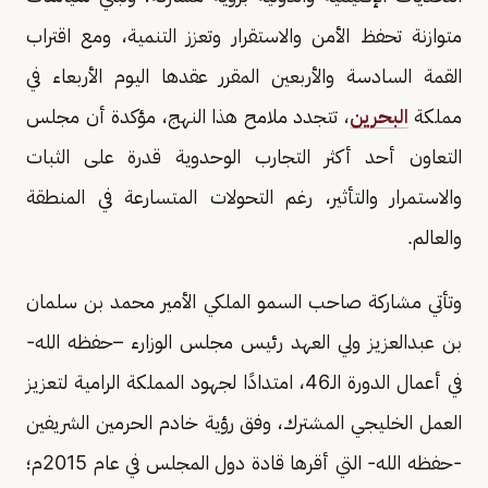
متوازنة تحفظ الأمن والاستقرار وتعزز التنمية، ومع اقتراب
القمة السادسة والأربعين المقرر عقدها اليوم الأربعاء في
مملكة
البحرين
، تتجدد ملامح هذا النهج، مؤكدة أن مجلس
التعاون أحد أكثر التجارب الوحدوية قدرة على الثبات
والاستمرار والتأثير، رغم التحولات المتسارعة في المنطقة
والعالم.
وتأتي مشاركة صاحب السمو الملكي الأمير محمد بن سلمان
بن عبدالعزيز ولي العهد رئيس مجلس الوزارء –حفظه الله-
في أعمال الدورة الـ46، امتدادًا لجهود المملكة الرامية لتعزيز
العمل الخليجي المشترك، وفق رؤية خادم الحرمين الشريفين
-حفظه الله- التي أقرها قادة دول المجلس في عام 2015م؛