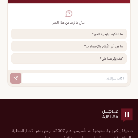
اسأل ما تريد عن هذا الخبر
ما الفكرة الرئيسية للخبر؟
ما هي أبرز الأرقام والإحصاءات؟
كيف يؤثر هذا علي؟
صحيفة إلكترونية سعودية تم تأسيسها عام 2007م تهتم بنشر الأخبار المحلية
والمنافسة في سبق الأخبار بمهنية ومصداقية وموضوعية