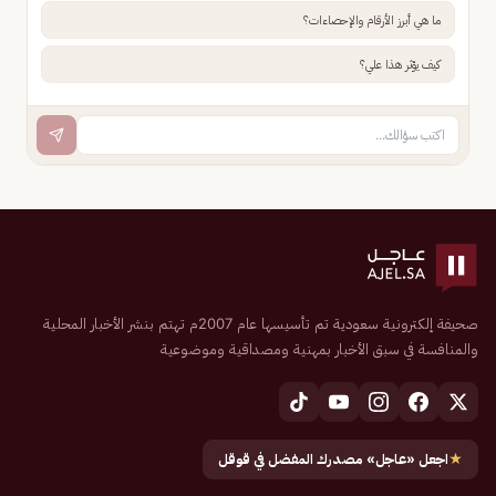
ما هي أبرز الأرقام والإحصاءات؟
كيف يؤثر هذا علي؟
صحيفة إلكترونية سعودية تم تأسيسها عام 2007م تهتم بنشر الأخبار المحلية
والمنافسة في سبق الأخبار بمهنية ومصداقية وموضوعية
★
اجعل «عاجل» مصدرك المفضل في قوقل