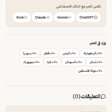
ناقش الخبر مع الذكاء الاصطناعي
Grok
Claude
Gemini
ChatGPT
وَرَد في الخبر
السعودية
اليمن
قطر
سوريا
مكان
مكان
مكان
مكان
لبنان
السودان
غزة
نيويورك
مكان
مكان
مكان
مكان
دولة فلسطين
مكان
التعليقات
(
0
)