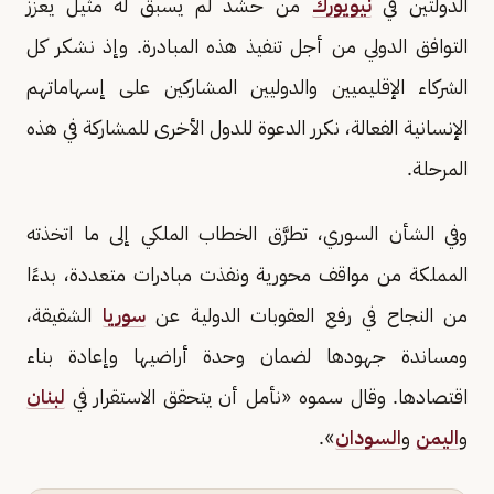
الدولتين في
نيويورك
من حشد لم يسبق له مثيل يعزز
التوافق الدولي من أجل تنفيذ هذه المبادرة. وإذ نشكر كل
الشركاء الإقليميين والدوليين المشاركين على إسهاماتهم
الإنسانية الفعالة، نكرر الدعوة للدول الأخرى للمشاركة في هذه
المرحلة.
وفي الشأن السوري، تطرَّق الخطاب الملكي إلى ما اتخذته
المملكة من مواقف محورية ونفذت مبادرات متعددة، بدءًا
من النجاح في رفع العقوبات الدولية عن
سوريا
الشقيقة،
ومساندة جهودها لضمان وحدة أراضيها وإعادة بناء
اقتصادها. وقال سموه «نأمل أن يتحقق الاستقرار في
لبنان
و
اليمن
و
السودان
».