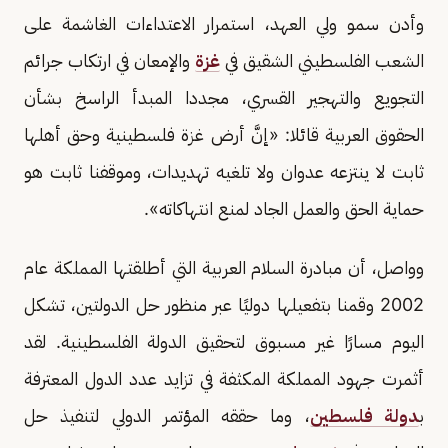
وأدن سمو ولي العهد، استمرار الاعتداءات الغاشمة على
الشعب الفلسطيني الشقيق في
غزة
والإمعان في ارتكاب جرائم
التجويع والتهجير القسري، مجددا المبدأ الراسخ بشأن
الحقوق العربية قائلا: «إنَّ أرض غزة فلسطينية وحق أهلها
ثابت لا ينتزعه عدوان ولا تلغيه تهديدات، وموقفنا ثابت هو
حماية الحق والعمل الجاد لمنع انتهاكاته».
وواصل، أن مبادرة السلام العربية التي أطلقتها المملكة عام
2002 وقمنا بتفعيلها دوليًا عبر منظور حل الدولتين، تشكل
اليوم مسارًا غير مسبوق لتحقيق الدولة الفلسطينية. لقد
أثمرت جهود المملكة المكثفة في تزايد عدد الدول المعترفة
ب
دولة فلسطين
، وما حققه المؤتمر الدولي لتنفيذ حل