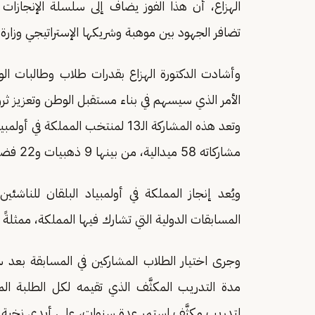
الهزاع، أن هذا الفوز يضاف إلى سلسلة الإنجازات 
تضافر الجهود بين موهبة وشريكها الإستراتيجي وزار
وأشادت الدكتورة الهزاع بقدرات طلاب وطالبات ال
الأمر الذي سيسهم في بناء مستقبل الوطن وتعزيز ثروت
وتعد هذه المشاركة الـ13 لمنتخب ال
مشاركاته 58 ميدالية، من بينها 9 ذهبيات و22 فضية و27 برونزية.
ويُعد إنجاز المملكة في أولمبياد البلقان للناشئين
المسابقات الدولية التي تشارك فيها المملكة، ممثلةً ب
وجرى اختيار الطلاب المشاركين في المسابقة بعد س
مدة التدريب المكثَّف الذي تقيمه لكل الطلبة ا
لتدريب مكثَّف استمر عدة سنوات، على أيدي نخبة من