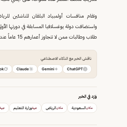
وتقام منافسات أولمبياد البلقان للناشئين للري
طلاب وطالبات ممن لا تتجاوز أعمارهم 15 عاماً عند بداية المسابقة التي تُجرى في يوم واحد.
ناقش الخبر مع الذكاء الاصطناعي
ok
Claude
Gemini
ChatGPT
وَرَد في الخبر
السعودية
الرياض
وزارة التعليم
مكان
مكان
جهة
جهة