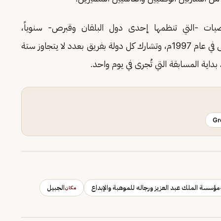
اضيات -التي تنظمها إحدى دول البلقان وقبرص- سنوياً،
واستضافت دولة يوغسلافيا المسابقة في دورتها الأولى في عام 1997م، وتشارك كل دولة بفريق بعدد لا يتجاوز ستة
Gr
مؤسسة الملك عبد العزيز ورجاله للموهبة والإبداع
الجبيل
مكان