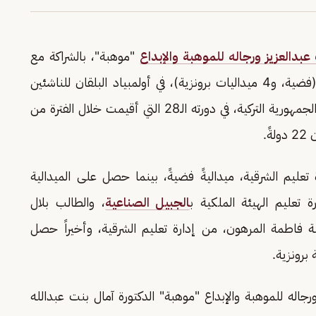
دالعزيز ورجاله للموهبة والإبداع
"موهبة"، بالشراكة مع
، إنجازاً عالمياً بفوزهم بـ5 ميداليات، (فضية، و4 ميداليات برونزية)، في أولمبياد البلقان للناشئين
للرياضيات 2024 (JBMO2024)، الذي أقيم في الجمهورية التركية، في دورته الـ28 التي أقيمت خلال الفترة من
تعليم الشرقية، ميداليةً فضيةً، بينما حصل على الميدالية
تعليم الهيئة الملكية ب
الجبيل الصناعية
، والطالب بلال
لبة فاطمة المرهون، من إدارة تعليم الشرقية، وأخيراً حصل
 برونزية.
اله للموهبة والإبداع "موهبة" الدكتورة آمال بنت عبدالله