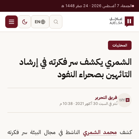
الجمعة، 7 أغسطس 2026 · 24 صفر 1448 هـ
EN
المحليات
الشمري يكشف سر فكرته في إرشاد
التائهين بصحراء النفود
فريق التحرير
نُشر في
السبت 30 أكتوبر 2021
·
10:38 م
كشف
محمد الشمري
الناشط في مجال البيئة سر فكرته