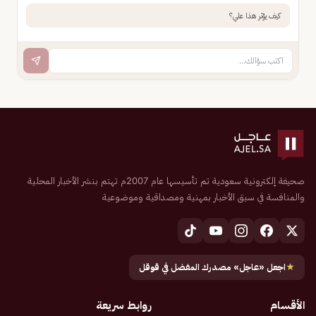
كيف يؤثر هذا علي؟
صحيفة إلكترونية سعودية تم تأسيسها عام 2007م تهتم بنشر الأخبار المحلية
والمنافسة في سبق الأخبار بمهنية ومصداقية وموضوعية
★
اجعل «عاجل» مصدرك المفضل في قوقل
الأقسام
روابط سريعة