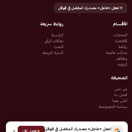
★
اجعل «عاجل» مصدرك المفضل في قوقل
الأقسام
روابط سريعة
المحليات
الرئيسية
الاقتصاد
مقالات الرأي
رياضة
البحث
مدارات عالمية
النشرة البريدية
وظائف
الترفيه
الصحيفة
من نحن
اتصل بنا
أعلن معنا
سياسة الخصوصية
اجعل «عاجل» مصدرك المفضل في قوقل
★
جميع الحقوق محفوظة لـ شركة إيجاز للنشر الإلكتروني المالكة لصحيفة عاجل
تفعيل الآن