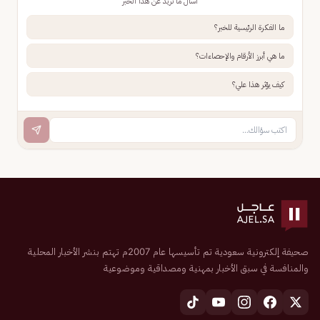
اسأل ما تريد عن هذا الخبر
ما الفكرة الرئيسية للخبر؟
ما هي أبرز الأرقام والإحصاءات؟
كيف يؤثر هذا علي؟
صحيفة إلكترونية سعودية تم تأسيسها عام 2007م تهتم بنشر الأخبار المحلية
والمنافسة في سبق الأخبار بمهنية ومصداقية وموضوعية