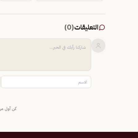
التعليقات
(
0
)
كن أول من 