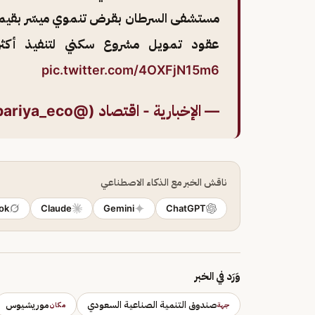
عقود تمويل مشروع سكني لتنفيذ أكثر من 800 وحدة بـ 50 مل
pic.twitter.com/4OXFjN15m6
— الإخبارية - اقتصاد (@ekhbariya_eco)
ناقش الخبر مع الذكاء الاصطناعي
ok
Claude
Gemini
ChatGPT
وَرَد في الخبر
صندوق التنمية الصناعية السعودي
موريشيوس
جهة
مكان