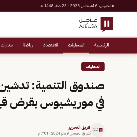
الخميس، 6 أغسطس 2026 · 23 صفر 1448 هـ
الرئيسية
المحليات
الاقتصاد
رياضة
مدارات 
المحليات
صندوق التنمية: تدشي
في موريشيوس بقرض قيمته 25 مليون
فريق التحرير
نُشر في
الخميس 9 مايو 2024
·
7:01 م