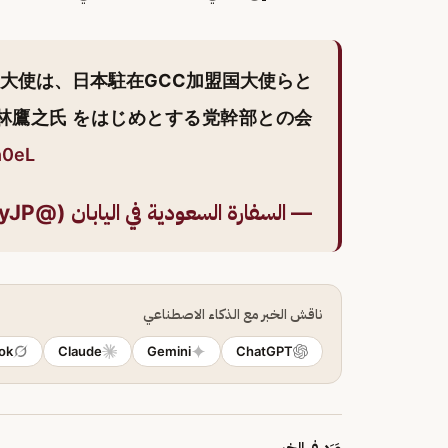
大使は、日本駐在GCC加盟国大使らと
小林鷹之氏 をはじめとする党幹部との会
h0eL
— السفارة السعودية في اليابان (@KSAembassyJP)
ناقش الخبر مع الذكاء الاصطناعي
ok
Claude
Gemini
ChatGPT
وَرَد في الخبر