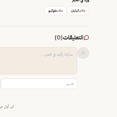
اليابان
طوكيو
مكان
مكان
التعليقات
(
0
)
كن أول من 