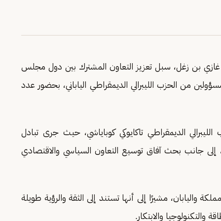
غازي بن زغل، سبل تعزيز التعاون المشترك بين دول مجلس
ؤولين من الحزب الليبرالي الديمقراطي الياباني، بحضور عدد
لليبرالي الديمقراطي تاكايوكي كوباياشي، حيث جرى تبادل
، إلى جانب بحث آفاق توسيع التعاون السياسي والاقتصادي
لكة واليابان، مشيرًا إلى أنها تستند إلى الثقة والرؤية طويلة
اقة والتكنولوجيا والابتكار.