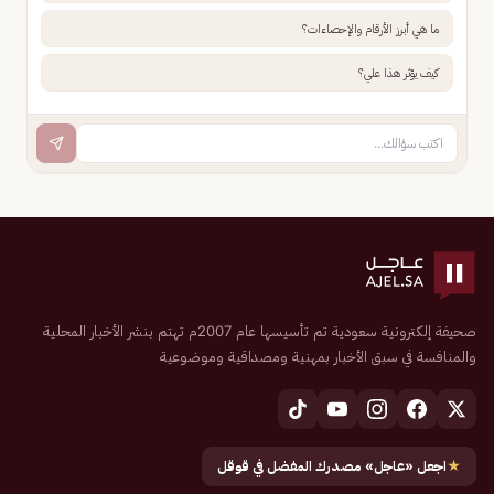
ما هي أبرز الأرقام والإحصاءات؟
كيف يؤثر هذا علي؟
صحيفة إلكترونية سعودية تم تأسيسها عام 2007م تهتم بنشر الأخبار المحلية
والمنافسة في سبق الأخبار بمهنية ومصداقية وموضوعية
★
اجعل «عاجل» مصدرك المفضل في قوقل