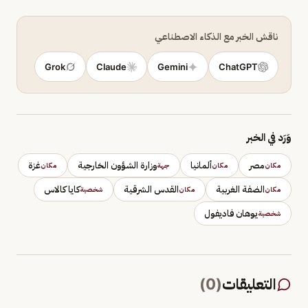
ناقش الخبر مع الذكاء الاصطناعي
Grok
Claude
Gemini
ChatGPT
وَرَد في الخبر
مصر
ألمانيا
وزارة الشؤون الخارجية
غزة
مكان
مكان
جهة
مكان
الضفة الغربية
القدس الشرقية
كايا كالاس
مكان
مكان
شخصية
يوهان فاديفول
شخصية
التعليقات
(
0
)