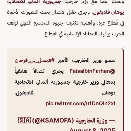
وبحث أيضًا مع وزير خارجية
جمهورية ألمانيا الاتحادية
يوهان فاديفول
. وجرى خلال الاتصال بحث التطورات الأخيرة
في قطاع غزة، وأهمية تكثيف جهود المجتمع الدولي لوقف
الحرب وإنهاء المعاناة الإنسانية في القطاع.
سمو وزير الخارجية الأمير
#فيصل_بن_فرحان
@FaisalbinFarhan
يجري اتصالاً هاتفياً
بمعالي وزير خارجية جمهورية ألمانيا الاتحادية
يوهان فاديفول.
pic.twitter.com/u1DnQln2xi
— وزارة الخارجية 🇸🇦 (@KSAMOFA)
August 8, 2025