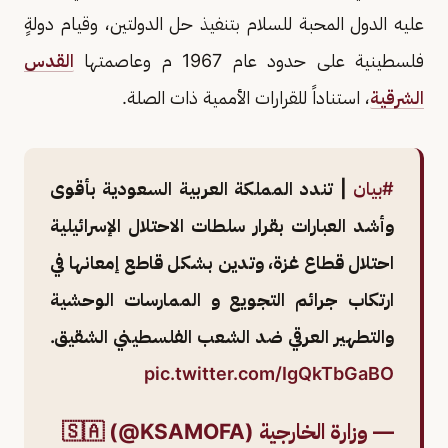
عليه الدول المحبة للسلام بتنفيذ حل الدولتين، وقيام دولةٍ
فلسطينية على حدود عام 1967 م وعاصمتها
القدس
الشرقية
، استناداً للقرارات الأممية ذات الصلة.
#بيان
| تندد المملكة العربية السعودية بأقوى
وأشد العبارات بقرار سلطات الاحتلال الإسرائيلية
احتلال قطاع غزة، وتدين بشكل قاطع إمعانها في
ارتكاب جرائم التجويع و الممارسات الوحشية
والتطهير العرقي ضد الشعب الفلسطيني الشقيق.
pic.twitter.com/IgQkTbGaBO
— وزارة الخارجية 🇸🇦 (@KSAMOFA)